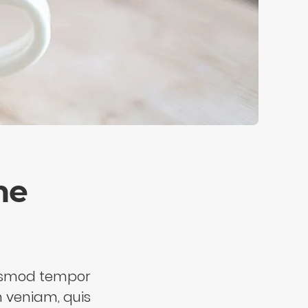
ne
eiusmod tempor
m veniam, quis