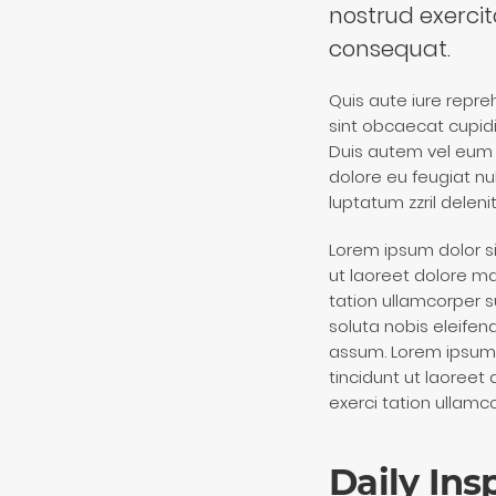
nostrud exercit
consequat.
Quis aute iure repreh
sint obcaecat cupidit
Duis autem vel eum ir
dolore eu feugiat nu
luptatum zzril delenit
Lorem ipsum dolor s
ut laoreet dolore ma
tation ullamcorper 
soluta nobis eleife
assum. Lorem ipsum 
tincidunt ut laoreet
exerci tation ullamc
Daily Ins