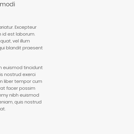
ommodi
ariatur. Excepteur
m id est laborum.
quat, vel illum
qui blandit praesent
h euismod tincidunt
s nostrud exerci
am liber tempor cum
rat facer possim
ummy nibh euismod
eniam, quis nostrud
at.