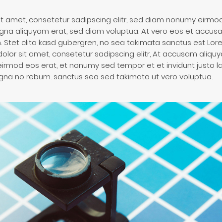
it amet, consetetur sadipscing elitr, sed diam nonumy eirmod
gna aliquyam erat, sed diam voluptua. At vero eos et accus
 Stet clita kasd gubergren, no sea takimata sanctus est Lor
olor sit amet, consetetur sadipscing elitr, At accusam aliq
irmod eos erat, et nonumy sed tempor et et invidunt justo la
na no rebum. sanctus sea sed takimata ut vero voluptua.