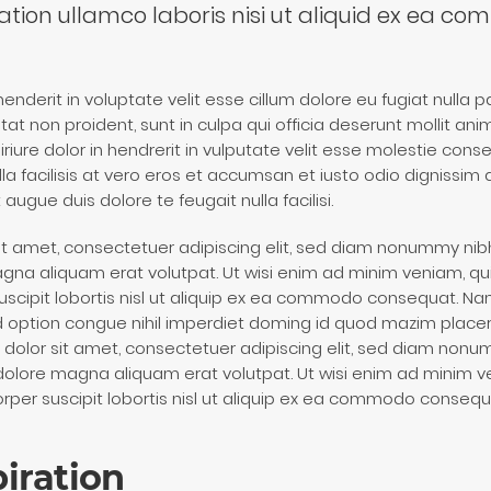
ation ullamco laboris nisi ut aliquid ex ea c
enderit in voluptate velit esse cillum dolore eu fugiat nulla p
at non proident, sunt in culpa qui officia deserunt mollit ani
iure dolor in hendrerit in vulputate velit esse molestie conse
lla facilisis at vero eros et accumsan et iusto odio dignissim 
 augue duis dolore te feugait nulla facilisi.
it amet, consectetuer adipiscing elit, sed diam nonummy nib
gna aliquam erat volutpat. Ut wisi enim ad minim veniam, qui
suscipit lobortis nisl ut aliquip ex ea commodo consequat. N
nd option congue nihil imperdiet doming id quod mazim place
dolor sit amet, consectetuer adipiscing elit, sed diam non
 dolore magna aliquam erat volutpat. Ut wisi enim ad minim v
orper suscipit lobortis nisl ut aliquip ex ea commodo consequ
piration