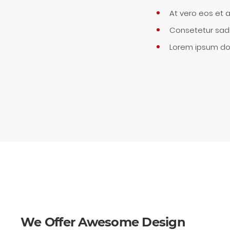
At vero eos et 
Consetetur sadi
Lorem ipsum dol
We Offer Awesome Design