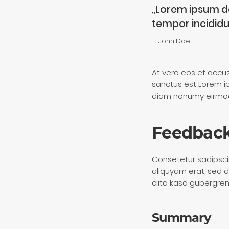
„Lorem ipsum do
tempor incididu
John Doe
At vero eos et accu
sanctus est Lorem ip
diam nonumy eirmod 
Feedback
Consetetur sadipsci
aliquyam erat, sed 
clita kasd gubergren
Summary