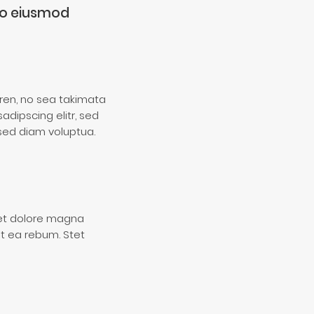
 do eiusmod
ren, no sea takimata
adipscing elitr, sed
sed diam voluptua.
 et dolore magna
t ea rebum. Stet