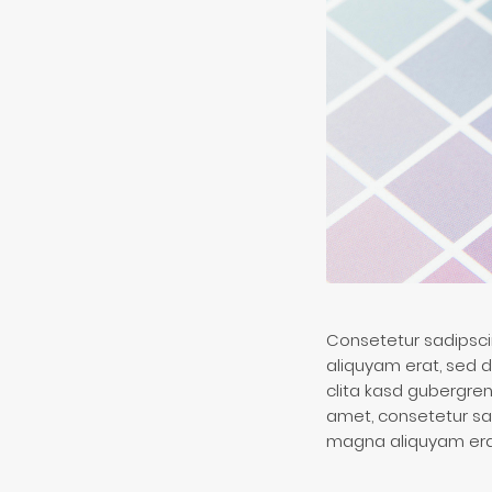
Consetetur sadipsci
aliquyam erat, sed 
clita kasd gubergren
amet, consetetur sa
magna aliquyam erat